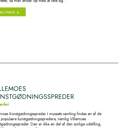
viteter, så man ender op med at føle sig…
æs mere
LLEMOES
UNSTGØDNINGSSPREDER
eder
emoes Kunstgødningsspreder I museets samling findes en af de
 populære kunstgødningsspredere, nemlig Villemoes
tgødningsspreder. Den er ikke en del af den synlige udstilling,