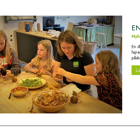
EN
Nyh
En Æ
fejr
påsk
L