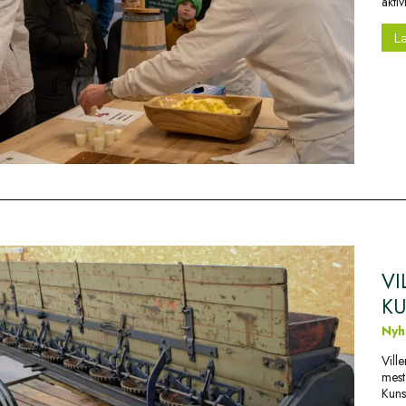
akti
L
VI
K
Nyh
Vill
mest
Kuns