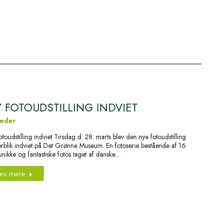
 FOTOUDSTILLING INDVIET
eder
otoudstilling indviet Tirsdag d. 28. marts blev den nye fotoudstilling
rblik indviet på Det Grønne Museum. En fotoserie bestående af 16
 unikke og fantastiske fotos taget af danske…
æs mere