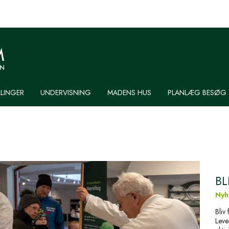
LLINGER
UNDERVISNING
MADENS HUS
PLANLÆG BESØG
BL
Nyh
Bliv
Leve