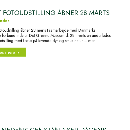
 FOTOUDSTILLING ÅBNER 28 MARTS
eder
otoudstilling åbner 28 marts I samarbejde med Danmarks
rforbund indvier Det Grønne Museum d. 28. marts en anderledes
udstilling med fokus på levende dyr og smuk natur – men…
æs mere