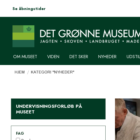
Se åbningstider
OM MUSEET
VIDEN
DET SKER
NYHEDER
UDSTI
Du er her:
HJEM
KATEGORI "NYHEDER"
UNDERVISNINGSFORLØB PÅ
MUSEET
FAG