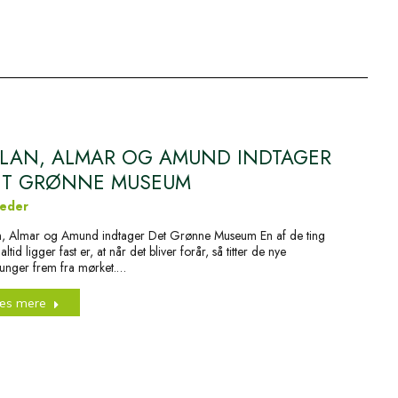
LAN, ALMAR OG AMUND INDTAGER
ET GRØNNE MUSEUM
eder
n, Almar og Amund indtager Det Grønne Museum En af de ting
ltid ligger fast er, at når det bliver forår, så titter de nye
unger frem fra mørket.…
æs mere