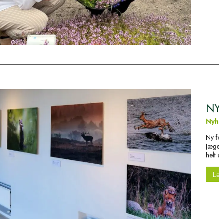
NY
Nyh
Ny f
Jæge
helt
L