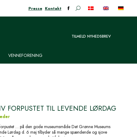
Presse
Kontakt
Søge:
Facebook-
siden
åbner
i
TILMELD NYHEDSBREV
nyt
vindue
VENNEFORENING
IV FORPUSTET TIL LEVENDE LØRDAG
eder
 forpustet … på den gode museumsmåde Det Grønne Museums
nde Lørdag d. 6 maj tilbyder så mange spændende og sjove