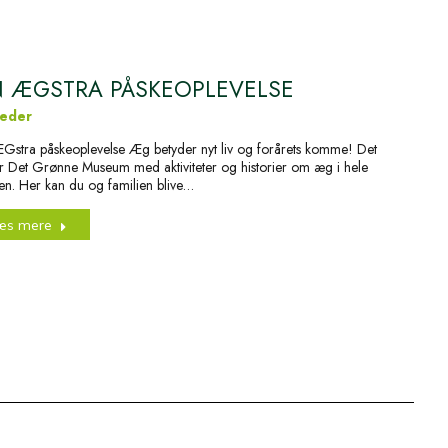
 ÆGSTRA PÅSKEOPLEVELSE
eder
Gstra påskeoplevelse Æg betyder nyt liv og forårets komme! Det
er Det Grønne Museum med aktiviteter og historier om æg i hele
en. Her kan du og familien blive…
æs mere