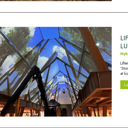
LI
LU
Nyh
Lift
’Sto
at k
L