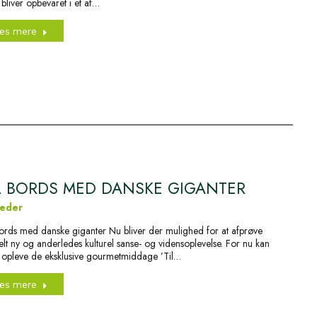
bliver opbevaret i et af…
æs mere
L BORDS MED DANSKE GIGANTER
eder
bords med danske giganter Nu bliver der mulighed for at afprøve
elt ny og anderledes kulturel sanse- og vidensoplevelse. For nu kan
opleve de eksklusive gourmetmiddage ’Til…
æs mere