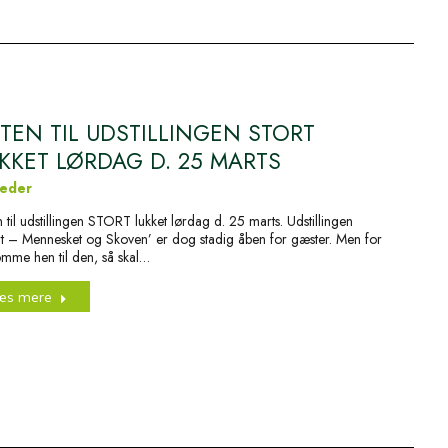
FTEN TIL UDSTILLINGEN STORT
KKET LØRDAG D. 25 MARTS
eder
en til udstillingen STORT lukket lørdag d. 25 marts. Udstillingen
rt – Mennesket og Skoven’ er dog stadig åben for gæster. Men for
omme hen til den, så skal…
æs mere