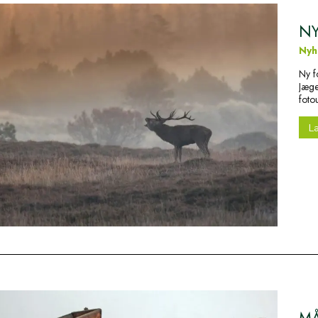
NY
Nyh
Ny f
Jæge
foto
L