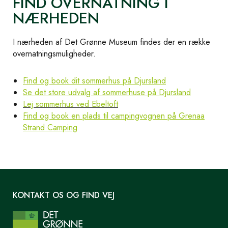
FIND OVERNATNING I
NÆRHEDEN
I nærheden af Det Grønne Museum findes der en række
overnatningsmuligheder.
Find og book dit sommerhus på Djursland
Se det store udvalg af sommerhuse på Djursland
Lej sommerhus ved Ebeltoft
Find og book en plads til campingvognen på Grenaa
Strand Camping
KONTAKT OS OG FIND VEJ