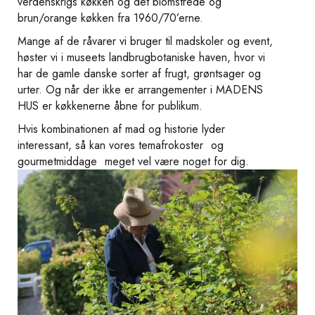
verdenskrigs køkken og det blomstrede og
brun/orange køkken fra 1960/70’erne.
Mange af de råvarer vi bruger til madskoler og event,
høster vi i museets landbrugbotaniske haven, hvor vi
har de gamle danske sorter af frugt, grøntsager og
urter. Og når der ikke er arrangementer i MADENS
HUS er køkkenerne åbne for publikum.
Hvis kombinationen af mad og historie lyder
interessant, så kan vores
temafrokoster
og
gourmetmiddage
meget vel være noget for dig.