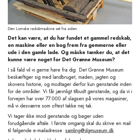
Den Lomske radsåmaskine set fra siden.
Det kan være, at du har fundet et gammel redskab,
en maskine eller en bog frem fra gemmerne eller
ude i den gamle lade. Og måske tænker du, at det
kunne være noget for Det Grønne Museum?
I så fald vil vi gerne høre fra dig. Det Grønne Museum
beskæftiger sig med landbruget, maden, jagten og
skovens historie, og modtager derfor kun genstande inden
for de områder. Vi får jævnligt tilbudt genstande, og da vi i
forvejen har over 77.000 af slagsen på vores magasiner,
må vi desværre som oftest takke nej tak.
Vi tager ikke imod genstande og bøger uden
forudgående aftale. I første omgang skal du skrive en mail
til følgende e-mailadresse:
samling@dgmuseum.dk