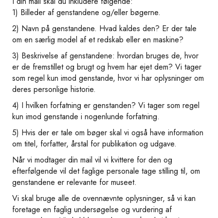
I din mail skal du inkludere følgende:
1) Billeder af genstandene og/eller bøgerne.
2) Navn på genstandene. Hvad kaldes den? Er der tale
om en særlig model af et redskab eller en maskine?
3) Beskrivelse af genstandene: hvordan bruges de, hvor
er de fremstillet og brugt og hvem har ejet dem? Vi tager
som regel kun imod genstande, hvor vi har oplysninger om
deres personlige historie.
4) I hvilken forfatning er genstanden? Vi tager som regel
kun imod genstande i nogenlunde forfatning.
5) Hvis der er tale om bøger skal vi også have information
om titel, forfatter, årstal for publikation og udgave.
Når vi modtager din mail vil vi kvittere for den og
efterfølgende vil det faglige personale tage stilling til, om
genstandene er relevante for museet.
Vi skal bruge alle de ovennævnte oplysninger, så vi kan
foretage en faglig undersøgelse og vurdering af