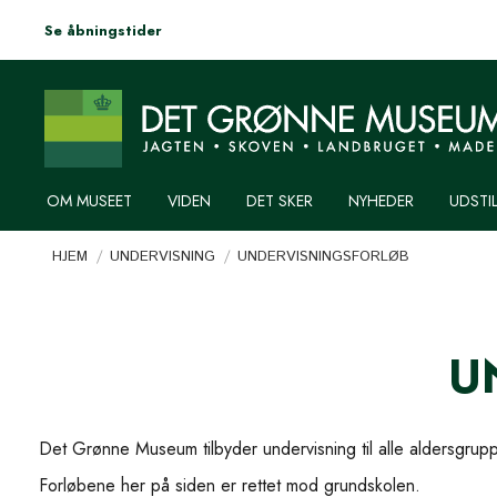
Se åbningstider
OM MUSEET
VIDEN
DET SKER
NYHEDER
UDSTI
Du er her:
HJEM
UNDERVISNING
UNDERVISNINGSFORLØB
U
Det Grønne Museum tilbyder undervisning til alle aldersgru
Forløbene her på siden er rettet mod grundskolen.