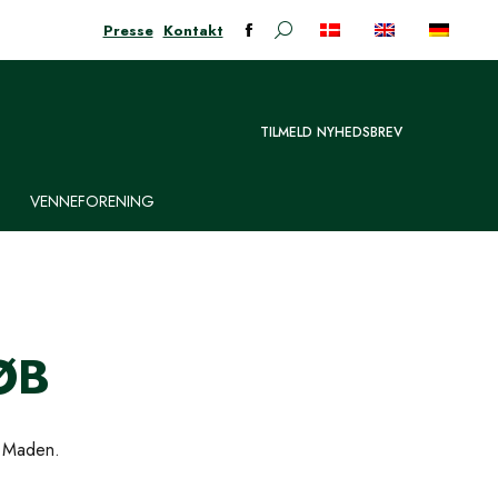
Presse
Kontakt
Søge:
Facebook-
siden
åbner
i
TILMELD NYHEDSBREV
nyt
vindue
VENNEFORENING
ØB
g Maden.