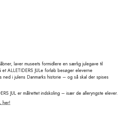
g åbner, laver museets formidlere en særlig julegave til
På et ALLETIDERS JULe forløb besøger eleverne
es ned i julens Danmarks historie – og så skal der spises
RS JUL er målrettet indskoling – især de alleryngste elever.
 her!