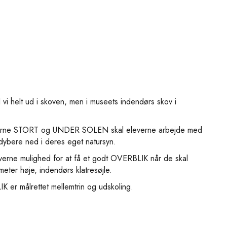
l vi helt ud i skoven, men i museets indendørs skov i
ngerne STORT og UNDER SOLEN skal eleverne arbejde med
 dybere ned i deres eget natursyn.
everne mulighed for at få et godt OVERBLIK når de skal
ter høje, indendørs klatresøjle.
 er målrettet mellemtrin og udskoling.