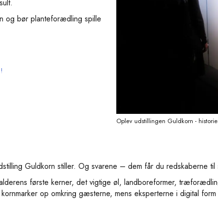
ult.
n og bør planteforædling spille
g!
Oplev udstillingen Guldkorn - histo
lling Guldkorn stiller. Og svarene – dem får du redskaberne til s
enalderens første kerner, det vigtige øl, landboreformer, træforædl
ornmarker op omkring gæsterne, mens eksperterne i digital fo