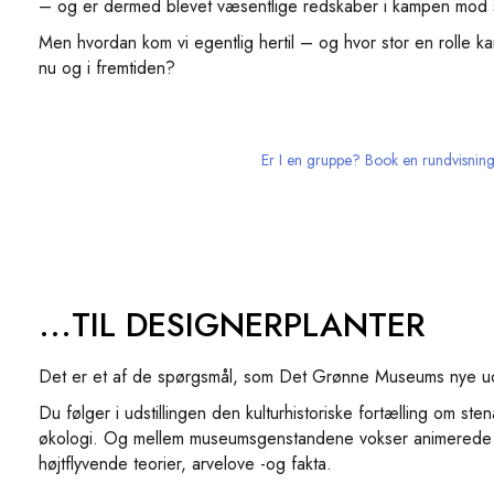
– og er der­med blevet væsentlige redskaber i kampen mod s
Men hvordan kom vi egentlig hertil – og hvor stor en rolle ka
nu og i fremtiden?
Er I en gruppe? Book en rundvisnin
...TIL DESIGNERPLANTER
Det er et af de spørgsmål, som Det Grønne Museums nye udsti
Du følger i udstillingen den kulturhistoriske fortælling om st
økologi. Og mellem museumsgenstandene vokser animerede k
højtflyvende teorier, arvelove -og fakta.