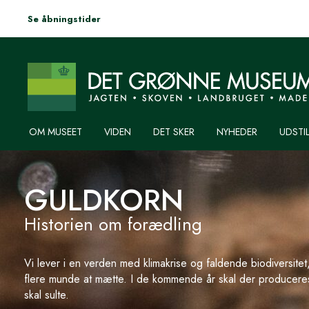
Se åbningstider
Du er her:
HJEM
GULDKORN
OM MUSEET
VIDEN
DET SKER
NYHEDER
UDSTI
GULDKORN
Historien om forædling
Vi lever i en verden med klimakrise og faldende biodiversitet
flere munde at mætte. I de kommende år skal der producere
skal sulte.