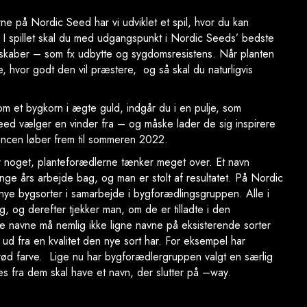
e på Nordic Seed har vi udviklet et spil, hvor du kan
 I spillet skal du med udgangspunkt i Nordic Seeds’ bedste
enskaber – som fx udbytte og sygdomsresistens. Når planten
de, hvor godt den vil præstere, og så skal du naturligvis
om et bygkorn i ægte guld, indgår du i en pulje, som
ed vælger en vinder fra – og måske lader de sig inspirere
rencen løber frem til sommeren 2022.
r noget, planteforædlerne tænker meget over. Et navn
ge års arbejde bag, og man er stolt af resultatet. På Nordic
nye bygsorter i samarbejde i bygforædlingsgruppen. Alle i
 og derefter tjekker man, om de er tilladte i den
 navne må nemlig ikke ligne navne på eksisterende sorter
ud fra en kvalitet den nye sort har. For eksempel har
ød farve. Lige nu har bygforædlergruppen valgt en særlig
kles fra dem skal have et navn, der slutter på –way.