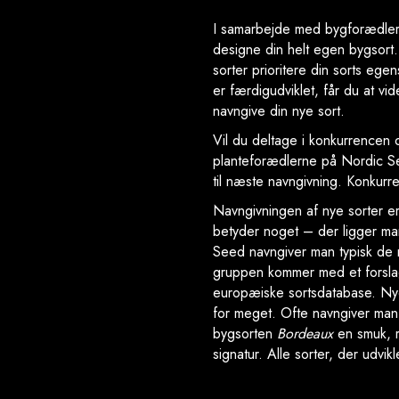
I samarbejde med bygforædlern
designe din helt egen bygsort.
sorter prioritere din sorts eg
er færdigudviklet, får du at vi
navngive din nye sort.
Vil du deltage i konkurrencen 
planteforædlerne på Nordic Se
til næste navngivning. Konkur
Navngivningen af nye sorter e
betyder noget – der ligger man
Seed navngiver man typisk de 
gruppen kommer med et forslag,
europæiske sortsdatabase. Nye
for meget. Ofte navngiver man 
bygsorten
Bordeaux
en smuk, r
signatur. Alle sorter, der udvi