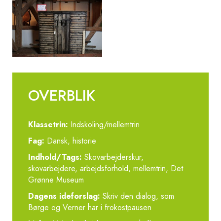
OVERBLIK
Klassetrin:
Indskoling/mellemtrin
Fag:
Dansk, historie
Indhold/Tags:
Skovarbejderskur,
skovarbejdere, arbejdsforhold, mellemtrin, Det
Grønne Museum
Dagens ideforslag:
Skriv den dialog, som
Børge og Verner har i frokostpausen