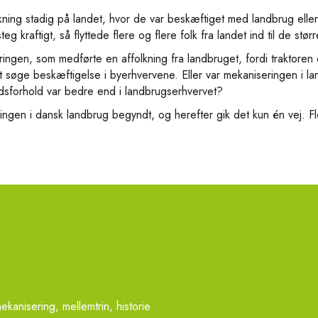
ng stadig på landet, hvor de var beskæftiget med landbrug eller 
 kraftigt, så flyttede flere og flere folk fra landet ind til de størr
gen, som medførte en affolkning fra landbruget, fordi traktoren e
 at søge beskæftigelse i byerhvervene. Eller var mekaniseringen i 
dsforhold var bedre end i landbrugserhvervet?
eringen i dansk landbrug begyndt, og herefter gik det kun én vej. 
kanisering, mellemtrin, historie