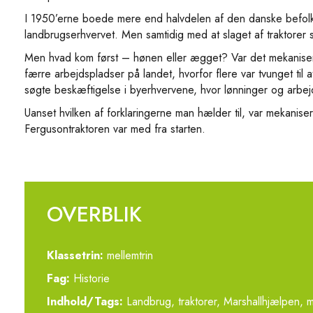
I 1950’erne boede mere end halvdelen af den danske befolkni
landbrugserhvervet. Men samtidig med at slaget af traktorer steg
Men hvad kom først – hønen eller ægget? Var det mekaniserin
færre arbejdspladser på landet, hvorfor flere var tvunget til
søgte beskæftigelse i byerhvervene, hvor lønninger og arbej
Uanset hvilken af forklaringerne man hælder til, var mekanis
Fergusontraktoren var med fra starten.
OVERBLIK
Klassetrin:
mellemtrin
Fag:
Historie
Indhold/Tags:
Landbrug, traktorer, Marshallhjælpen, me