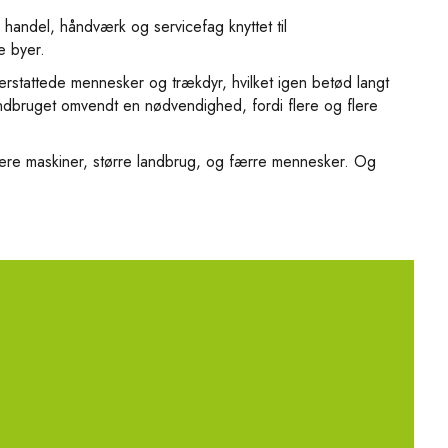
handel, håndværk og servicefag knyttet til
e byer.
rstattede mennesker og trækdyr, hvilket igen betød langt
landbruget omvendt en nødvendighed, fordi flere og flere
Flere maskiner, større landbrug, og færre mennesker. Og