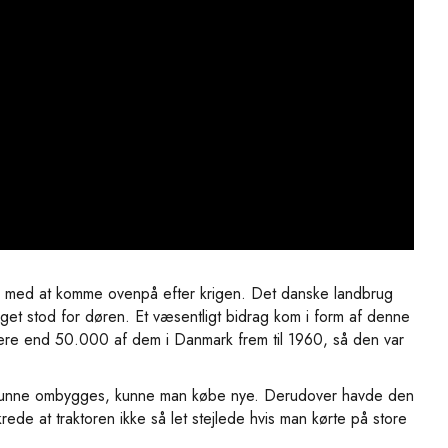
pa med at komme ovenpå efter krigen. Det danske landbrug
ruget stod for døren. Et væsentligt bidrag kom i form af denne
mere end 50.000 af dem i Danmark frem til 1960, så den var
ke kunne ombygges, kunne man købe nye. Derudover havde den
rede at traktoren ikke så let stejlede hvis man kørte på store