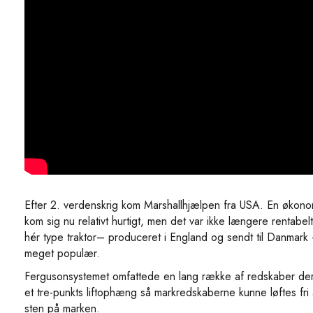
Efter 2. verdenskrig kom Marshallhjælpen fra USA. En økono
kom sig nu relativt hurtigt, men det var ikke længere rentabel
hér type traktor– produceret i England og sendt til Danmark
meget populær.
Fergusonsystemet omfattede en lang række af redskaber der
et tre-punkts liftophæng så markredskaberne kunne løftes fri a
sten på marken.