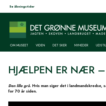
Se åbningstider
Du er her:
HJEM
HJEMMESKOLE
HJEMMESKOLE: FERGUSON
OM MUSEET
VIDEN
DET SKER
NYHEDER
UDSTI
HJÆLPEN ER NÆR –
Den lille grå
. Hvis man siger det i landmandskredse, s
for 70 år siden.