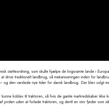
misk støtteordning, som skulle hjælpe de krigsramte lande i Euro
t at drive traditionelt landbrug, så mekaniseringen inden for landb
 – og den varslede nye tider for dansk landbrug. Der blev solgt 
 kunne kobles til traktoren, så hvis de gamle markredskaber ik
f jorden uden at forlade traktoren, og dertil en stor fjeder som sik