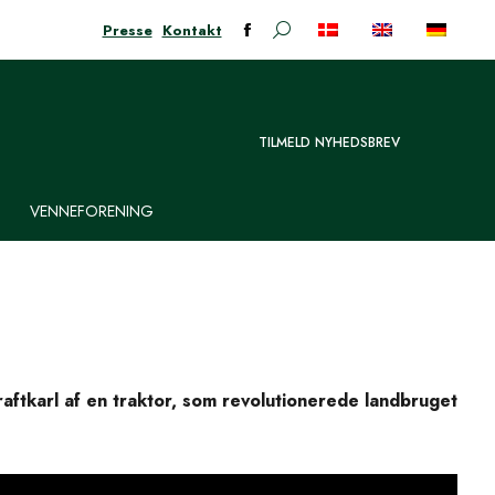
Presse
Kontakt
Søge:
Facebook-
siden
åbner
i
TILMELD NYHEDSBREV
nyt
vindue
VENNEFORENING
raftkarl af en traktor, som revolutionerede landbruget