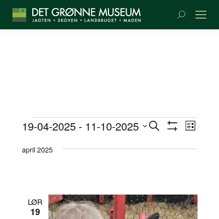
Søge:
BEGIVENH
BEGI
BEGIVENHEDER
19-04-2025
 - 
11-10-2025
Søg
Liste
SØGNING
Vis
VIEW
efter
Vælg
Filter
begivenheder
NAVI
OG
dato.
april 2025
VISNINGS
LØR
19