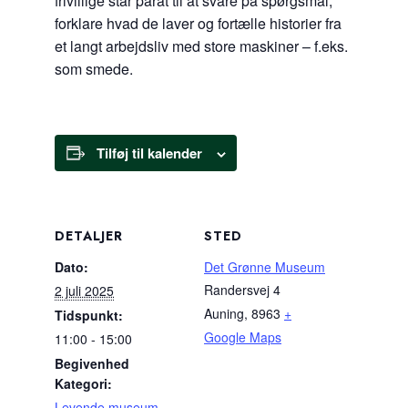
frivillige står parat til at svare på spørgsmål,
forklare hvad de laver og fortælle historier fra
et langt arbejdsliv med store maskiner – f.eks.
som smede.
Tilføj til kalender
DETALJER
STED
Dato:
Det Grønne Museum
Randersvej 4
2 juli 2025
Auning
,
8963
+
Tidspunkt:
Google Maps
11:00 - 15:00
Begivenhed
Kategori:
Levende museum