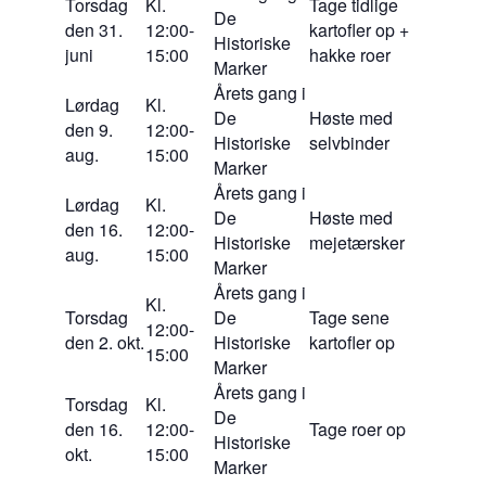
Torsdag
Kl.
Tage tidlige
De
den 31.
12:00-
kartofler op +
Historiske
juni
15:00
hakke roer
Marker
Årets gang i
Lørdag
Kl.
De
Høste med
den 9.
12:00-
Historiske
selvbinder
aug.
15:00
Marker
Årets gang i
Lørdag
Kl.
De
Høste med
den 16.
12:00-
Historiske
mejetærsker
aug.
15:00
Marker
Årets gang i
Kl.
Torsdag
De
Tage sene
12:00-
den 2. okt.
Historiske
kartofler op
15:00
Marker
Årets gang i
Torsdag
Kl.
De
den 16.
12:00-
Tage roer op
Historiske
okt.
15:00
Marker