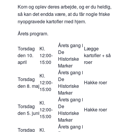
Kom og oplev deres arbejde, og er du heldig,
så kan det endda være, at du får nogle friske
nyopgravede kartofler med hjem.
Årets program.
Årets gang i
Torsdag
Kl.
Lægge
De
den 10.
12:00-
kartofler + så
Historiske
april
15:00
roer
Marker
Årets gang i
Kl.
Torsdag
De
12:00-
Hakke roer
den 8. maj
Historiske
15:00
Marker
Årets gang i
Kl.
Torsdag
De
12:00-
Hakke roer
den 5. juni
Historiske
15:00
Marker
Årets gang i
Torsdag
Kl.