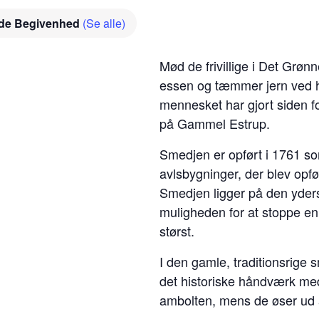
de Begivenhed
(Se alle)
Mød de frivillige i Det Gr
essen og tæmmer jern ved h
mennesket har gjort siden fo
på Gammel Estrup.
Smedjen er opført i 1761 so
avlsbygninger, der blev opfø
Smedjen ligger på den yder
muligheden for at stoppe en
størst.
I den gamle, traditionsrig
det historiske håndværk m
ambolten, mens de øser ud af