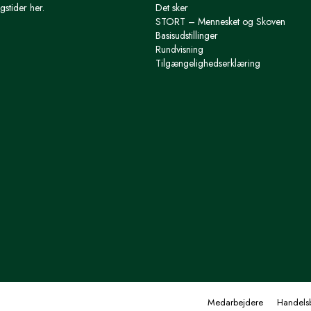
gstider her.
Det sker
STORT – Mennesket og Skoven
Basisudstillinger
Rundvisning
Tilgængelighedserklæring
Medarbejdere
Handelsb