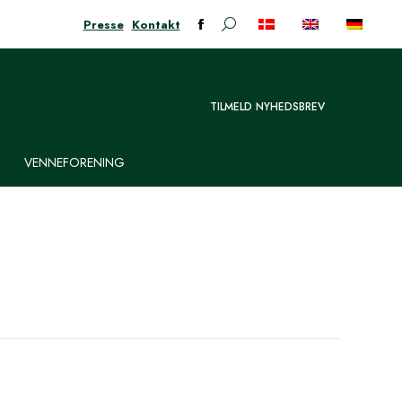
Presse
Kontakt
Søge:
Facebook-
siden
åbner
i
TILMELD NYHEDSBREV
nyt
vindue
VENNEFORENING