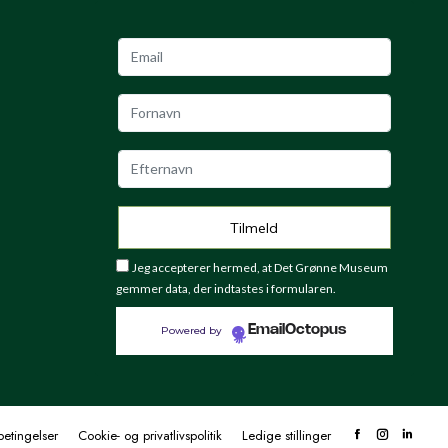
Jeg accepterer hermed, at Det Grønne Museum
gemmer data, der indtastes i formularen.
EmailOctopus
Powered by
etingelser
Cookie- og privatlivspolitik
Ledige stillinger
Facebook
Instagram
Linke