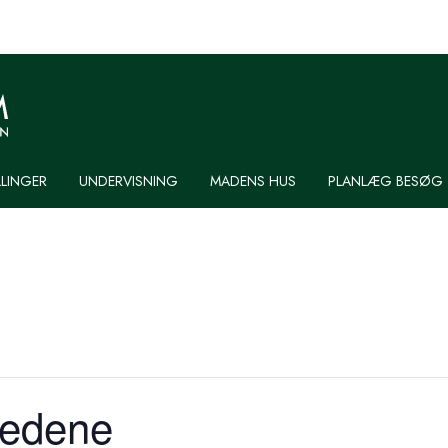
LLINGER
UNDERVISNING
MADENS HUS
PLANLÆG BESØG
medene