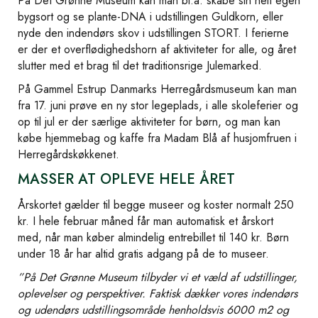
På Det Grønne Museum kan man bl.a. skabe sin helt egen
bygsort og se plante-DNA i udstillingen Guldkorn, eller
nyde den indendørs skov i udstillingen STORT. I ferierne
er der et overflødighedshorn af aktiviteter for alle, og året
slutter med et brag til det traditionsrige Julemarked.
På Gammel Estrup Danmarks Herregårdsmuseum kan man
fra 17. juni prøve en ny stor legeplads, i alle skoleferier og
op til jul er der særlige aktiviteter for børn, og man kan
købe hjemmebag og kaffe fra Madam Blå af husjomfruen i
Herregårdskøkkenet.
MASSER AT OPLEVE HELE ÅRET
Årskortet gælder til begge museer og koster normalt 250
kr. I hele februar måned får man automatisk et årskort
med, når man køber almindelig entrebillet til 140 kr. Børn
under 18 år har altid gratis adgang på de to museer.
”På Det Grønne Museum tilbyder vi et væld af udstillinger,
oplevelser og perspektiver. Faktisk dækker vores indendørs
og udendørs udstillingsområde henholdsvis 6000 m2 og