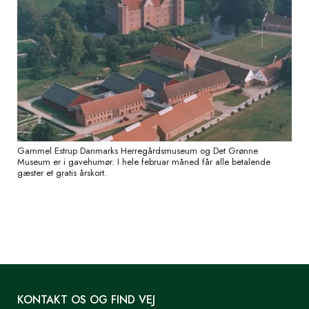
Gammel Estrup Danmarks Herregårdsmuseum og Det Grønne
Museum er i gavehumør. I hele februar måned får alle betalende
gæster et gratis årskort.
KONTAKT OS OG FIND VEJ