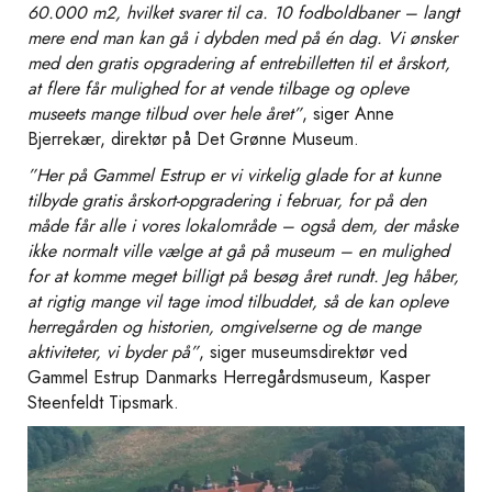
60.000 m2, hvilket svarer til ca. 10 fodboldbaner – langt
mere end man kan gå i dybden med på én dag. Vi ønsker
med den gratis opgradering af entrebilletten til et årskort,
at flere får mulighed for at vende tilbage og opleve
museets mange tilbud over hele året”
, siger Anne
Bjerrekær, direktør på Det Grønne Museum.
”Her på Gammel Estrup er vi virkelig glade for at kunne
tilbyde gratis årskort-opgradering i februar, for på den
måde får alle i vores lokalområde – også dem, der måske
ikke normalt ville vælge at gå på museum – en mulighed
for at komme meget billigt på besøg året rundt. Jeg håber,
at rigtig mange vil tage imod tilbuddet, så de kan opleve
herregården og historien, omgivelserne og de mange
aktiviteter, vi byder på”
, siger museumsdirektør ved
Gammel Estrup Danmarks Herregårdsmuseum, Kasper
Steenfeldt Tipsmark.