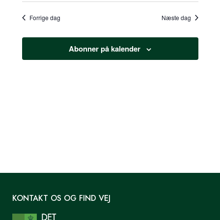
2024
Filter
begivenheder
NAVI
OG
dato.
Forrige dag
Næste dag
VISNINGS
Abonner på kalender
KONTAKT OS OG FIND VEJ