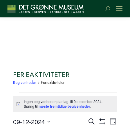
Søge:
FERIEAKTIVITETER
Begivenheder
Ferieaktiviteter
BEGIVENHEDER
Ingen begivenheder planlagt til 9 december 2024.
TIL
Meddelelse
Spring til
næste fremtidige begivenheder
.
9
BEGIVENH
BEGI
DECEMBER
09-12-2024
Søg
Dag
SØGNING
Vis
VIEW
efter
Vælg