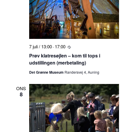
7 juli / 13:00
17:00
-
Tilbagevendende
Prøv klatresøjlen – kom til tops i
udstillingen (merbetaling)
Det Grønne Museum
Randersvej 4, Auning
ONS
8