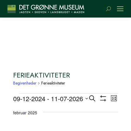
Søge:
FERIEAKTIVITETER
Begivenheder
Ferieaktiviteter
BEGIVENHEDER
BEGIVENH
BEGI
09-12-2024
 - 
11-07-2026
Søg
Liste
SØGNING
Vis
VIEW
efter
Vælg
Filter
begivenheder
NAVI
OG
dato.
februar 2025
VISNINGS