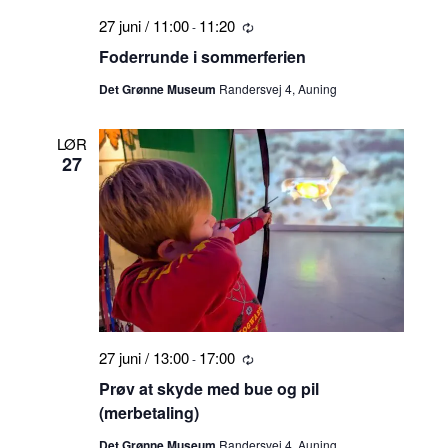
27 juni / 11:00
11:20
-
Tilbagevendende
Foderrunde i sommerferien
Det Grønne Museum
Randersvej 4, Auning
LØR
27
27 juni / 13:00
17:00
-
Tilbagevendende
Prøv at skyde med bue og pil
(merbetaling)
Det Grønne Museum
Randersvej 4, Auning