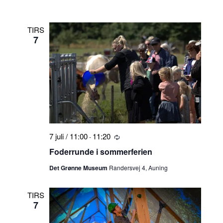
TIRS
7
7 juli / 11:00
11:20
-
Tilbagevendende
Foderrunde i sommerferien
Det Grønne Museum
Randersvej 4, Auning
TIRS
7