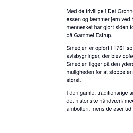
Mød de frivillige i Det Gr
essen og tæmmer jern ved h
mennesket har gjort siden fo
på Gammel Estrup.
Smedjen er opført i 1761 so
avlsbygninger, der blev opfø
Smedjen ligger på den yder
muligheden for at stoppe en
størst.
I den gamle, traditionsrig
det historiske håndværk m
ambolten, mens de øser ud af