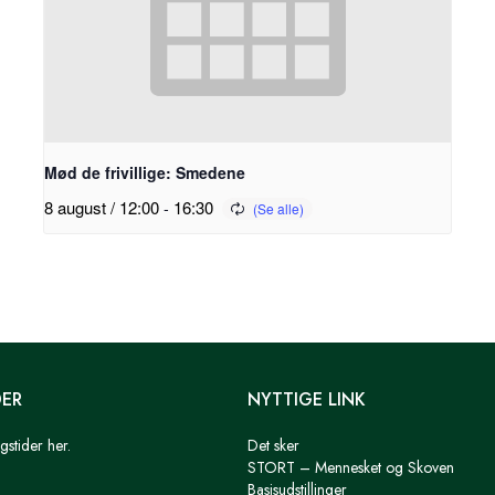
Mød de frivillige: Smedene
8 august / 12:00
-
16:30
DER
NYTTIGE LINK
gstider her.
Det sker
STORT – Mennesket og Skoven
Basisudstillinger