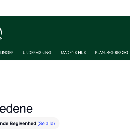
LLINGER
UNDERVISNING
MADENS HUS
PLANLÆG BESØG
medene
ende Begivenhed
(Se alle)