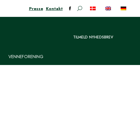
Presse
Kontakt
Søge:
Facebook-
siden
åbner
i
TILMELD NYHEDSBREV
nyt
vindue
VENNEFORENING