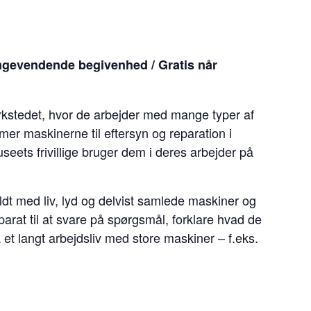
evendende begivenhed / Gratis når
ærkstedet, hvor de arbejder med mange typer af
r maskinerne til eftersyn og reparation i
eets frivillige bruger dem i deres arbejder på
yldt med liv, lyd og delvist samlede maskiner og
r parat til at svare på spørgsmål, forklare hvad de
ra et langt arbejdsliv med store maskiner – f.eks.