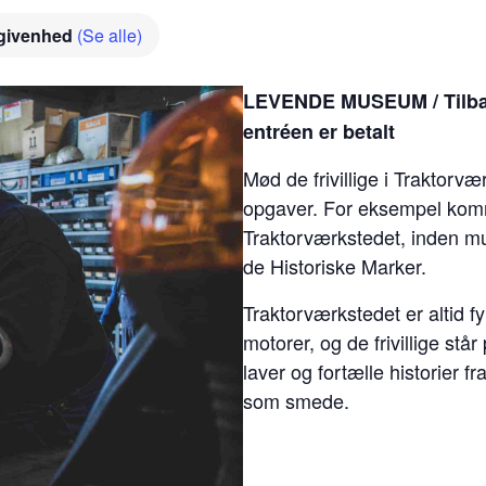
givenhed
(Se alle)
LEVENDE MUSEUM / Tilbag
entréen er betalt
Mød de frivillige i Traktorv
opgaver. For eksempel komme
Traktorværkstedet, inden mus
de Historiske Marker.
Traktorværkstedet er altid f
motorer, og de frivillige stå
laver og fortælle historier f
som smede.