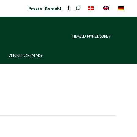
Presse
Kontakt
Søge:
Facebook-
siden
åbner
i
TILMELD NYHEDSBREV
nyt
vindue
VENNEFORENING