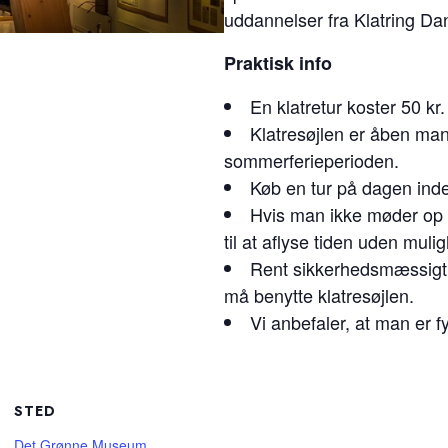
uddannelser fra Klatring D
Praktisk info
En klatretur koster 50 kr.
Klatresøjlen er åben man
sommerferieperioden.
Køb en tur på dagen inde
Hvis man ikke møder op ti
til at aflyse tiden uden mul
Rent sikkerhedsmæssigt 
må benytte klatresøjlen.
Vi anbefaler, at man er f
STED
Det Grønne Museum