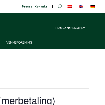
Presse
Kontakt
Søge:
Facebook-
siden
åbner
i
TILMELD NYHEDSBREV
nyt
vindue
VENNEFORENING
 (merbetaling)