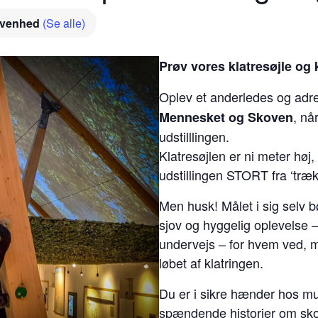
ivenhed
(Se alle)
Prøv vores klatresøjle og 
Oplev et anderledes og adren
, nå
Mennesket og Skoven
udstilllingen.
Klatresøjlen er ni meter høj
udstillingen STORT fra ‘træk
Men husk! Målet i sig selv b
sjov og hyggelig oplevelse 
undervejs – for hvem ved, må
løbet af klatringen.
Du er i sikre hænder hos mu
spændende historier om sko