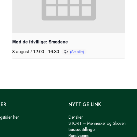
Mød de frivillige: Smedene
8 august / 12:00
-
16:30
DER
NYTTIGE LINK
gstider her.
Det sker
STORT – Mennesket og Skoven
Basisudstillinger
Rundvisning