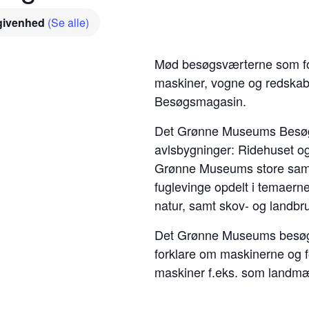
givenhed
(Se alle)
Mød besøgsværterne som for
maskiner, vogne og redskabe
Besøgsmagasin.
Det Grønne Museums Besøgsm
avlsbygninger: Ridehuset og
Grønne Museums store samli
fuglevinge opdelt i temaerne
natur, samt skov- og landbr
Det Grønne Museums besøgsv
forklare om maskinerne og fo
maskiner f.eks. som landm