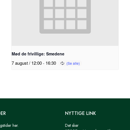
Mød de frivillige: Smedene
7 august / 12:00
-
16:30
DER
NYTTIGE LINK
gstider her.
Det sker