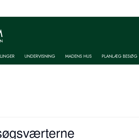
LLINGER
UNDERVISNING
MADENS HUS
PLANLÆG BESØG
esøgsværterne