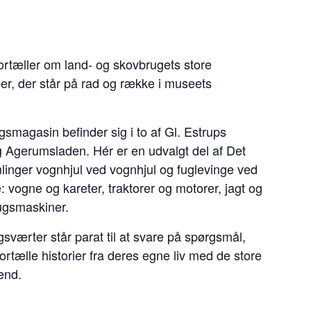
tæller om land- og skovbrugets store
r, der står på rad og række i museets
agasin befinder sig i to af Gl. Estrups
 Agerumsladen. Hér er en udvalgt del af Det
nger vognhjul ved vognhjul og fuglevinge ved
: vogne og kareter, traktorer og motorer, jagt og
ugsmaskiner.
ærter står parat til at svare på spørgsmål,
rtælle historier fra deres egne liv med de store
ænd.