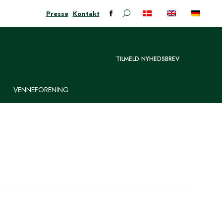
Presse
Kontakt
Søge:
Facebook-
siden
åbner
i
TILMELD NYHEDSBREV
nyt
vindue
VENNEFORENING