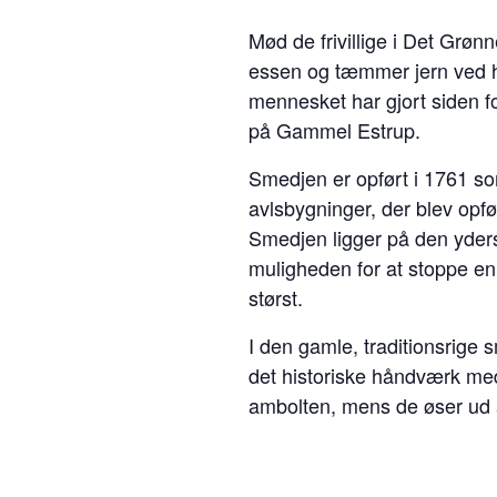
Mød de frivillige i Det Gr
essen og tæmmer jern ved h
mennesket har gjort siden fo
på Gammel Estrup.
Smedjen er opført i 1761 so
avlsbygninger, der blev opfø
Smedjen ligger på den yder
muligheden for at stoppe en
størst.
I den gamle, traditionsrig
det historiske håndværk m
ambolten, mens de øser ud af