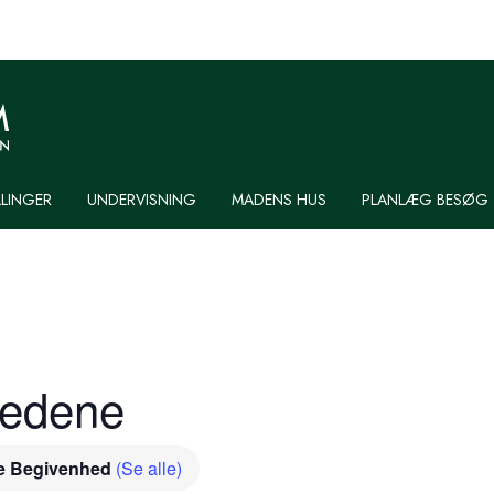
LLINGER
UNDERVISNING
MADENS HUS
PLANLÆG BESØG
medene
e Begivenhed
(Se alle)