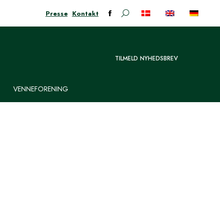
Presse
Kontakt
Søge:
Facebook-
siden
åbner
i
TILMELD NYHEDSBREV
nyt
vindue
VENNEFORENING