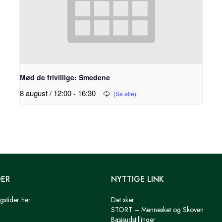
Mød de frivillige: Smedene
8 august / 12:00
-
16:30
DER
NYTTIGE LINK
gstider her.
Det sker
STORT – Mennesket og Skoven
Basisudstillinger