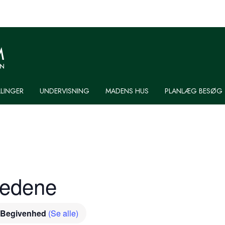
LLINGER
UNDERVISNING
MADENS HUS
PLANLÆG BESØG
medene
 Begivenhed
(Se alle)