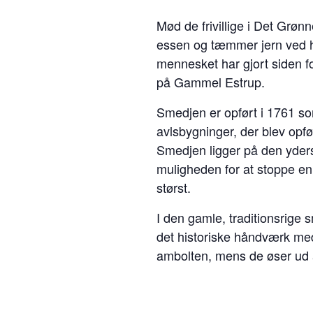
Mød de frivillige i Det Gr
essen og tæmmer jern ved h
mennesket har gjort siden fo
på Gammel Estrup.
Smedjen er opført i 1761 so
avlsbygninger, der blev opfø
Smedjen ligger på den yder
muligheden for at stoppe en
størst.
I den gamle, traditionsrig
det historiske håndværk m
ambolten, mens de øser ud af