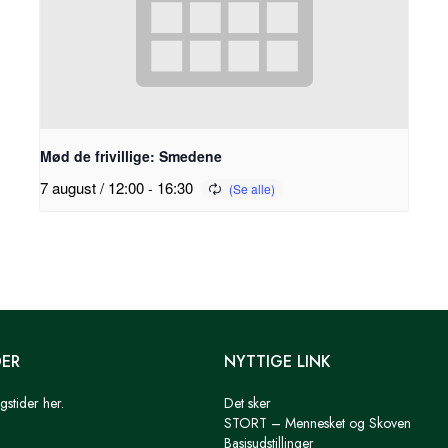
Mød de frivillige: Smedene
7 august / 12:00
-
16:30
DER
NYTTIGE LINK
gstider her.
Det sker
STORT – Mennesket og Skoven
Basisudstillinger