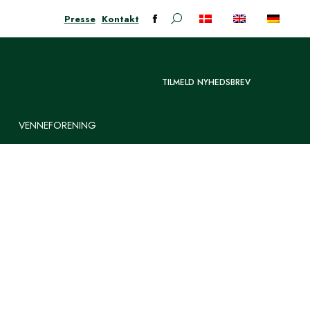
Presse
Kontakt
Søge:
Facebook-
siden
åbner
i
TILMELD NYHEDSBREV
nyt
vindue
VENNEFORENING