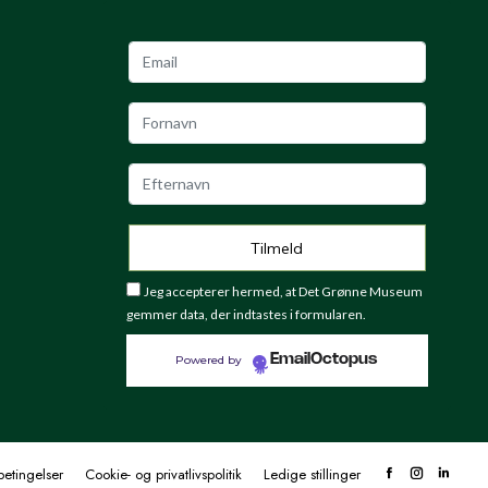
Jeg accepterer hermed, at Det Grønne Museum
gemmer data, der indtastes i formularen.
EmailOctopus
Powered by
etingelser
Cookie- og privatlivspolitik
Ledige stillinger
Facebook
Instagram
Linke