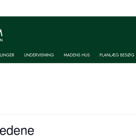
LLINGER
UNDERVISNING
MADENS HUS
PLANLÆG BESØG
medene