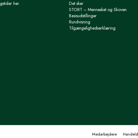
gstider her.
Det sker
STORT – Mennesket og Skoven
Basisudstillinger
Rundvisning
Tilgængelighedserklæring
Medarbejdere
Handelsb