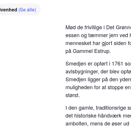
givenhed
(Se alle)
Mød de frivillige i Det Gr
essen og tæmmer jern ved h
mennesket har gjort siden fo
på Gammel Estrup.
Smedjen er opført i 1761 so
avlsbygninger, der blev opfø
Smedjen ligger på den yder
muligheden for at stoppe en
størst.
I den gamle, traditionsrig
det historiske håndværk m
ambolten, mens de øser ud af