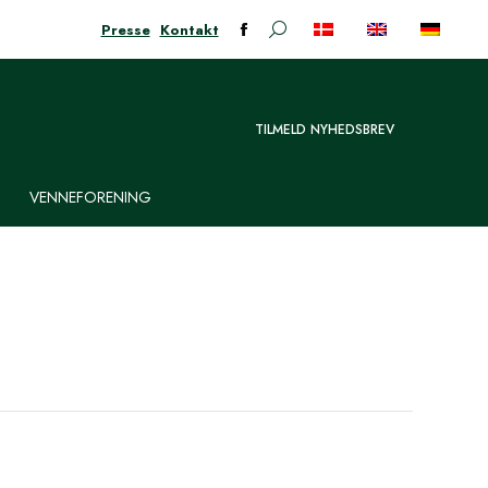
Presse
Kontakt
Søge:
Facebook-
siden
åbner
i
TILMELD NYHEDSBREV
nyt
vindue
VENNEFORENING