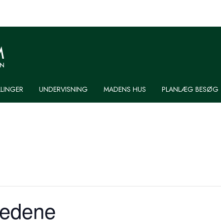
LLINGER
UNDERVISNING
MADENS HUS
PLANLÆG BESØG
medene