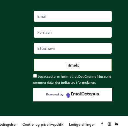
Jeg accepterer hermed, at Det Grønne Museum
gemmer data, der indtastes i formularen.
EmailOctopus
Powered by
etingelser
Cookie- og privatlivspolitik
Ledige stillinger
Facebook
Instagram
Linke