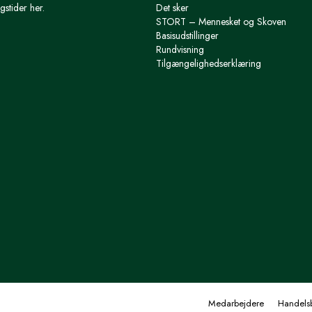
gstider her.
Det sker
STORT – Mennesket og Skoven
Basisudstillinger
Rundvisning
Tilgængelighedserklæring
Medarbejdere
Handelsb