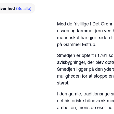
givenhed
(Se alle)
Mød de frivillige i Det Gr
essen og tæmmer jern ved h
mennesket har gjort siden fo
på Gammel Estrup.
Smedjen er opført i 1761 so
avlsbygninger, der blev opfø
Smedjen ligger på den yder
muligheden for at stoppe en
størst.
I den gamle, traditionsrig
det historiske håndværk m
ambolten, mens de øser ud af