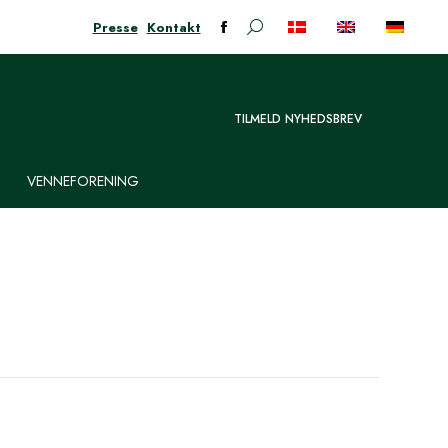
Presse
Kontakt
Søge:
Facebook-
siden
åbner
i
TILMELD NYHEDSBREV
nyt
vindue
VENNEFORENING