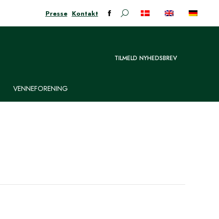
Presse
Kontakt
Søge:
Facebook-
siden
åbner
i
TILMELD NYHEDSBREV
nyt
vindue
VENNEFORENING