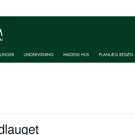
LLINGER
UNDERVISNING
MADENS HUS
PLANLÆG BESØG
adlauget