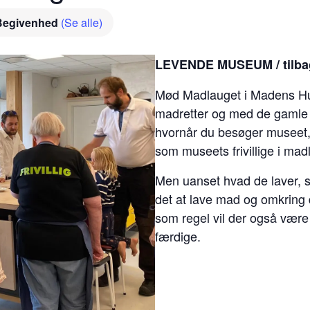
Begivenhed
(Se alle)
LEVENDE MUSEUM / tilbage
Mød Madlauget i Madens Hus
madretter og med de gamle
hvornår du besøger museet, s
som museets frivillige i mad
Men uanset hvad de laver, så
det at lave mad og omkring 
som regel vil der også være
færdige.