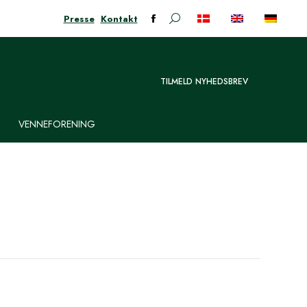
Presse
Kontakt
Søge:
Facebook-
siden
åbner
i
TILMELD NYHEDSBREV
nyt
vindue
VENNEFORENING