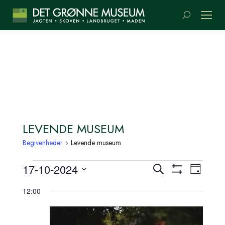
Søge:
LEVENDE MUSEUM
Begivenheder
Levende museum
BEGIVENHEDER
BEGIVENH
BEGI
17-10-2024
Søg
Dag
TIL
SØGNING
Vis
VIEW
efter
Vælg
Filter
12:00
begivenheder
17
NAVI
OG
dato.
OKTOBER
VISNINGS