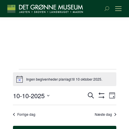
Søge:
BEGIVENHEDER
Ingen begivenheder planlagt til 10 oktober 2025.
Meddelelse
TIL
BEGIVENH
BEGI
10-10-2025
Søg
Dag
10
SØGNING
Vis
VIEW
efter
Vælg
Filter
begivenheder
NAVI
OG
dato.
OKTOBER
Forrige dag
Næste dag
VISNINGS