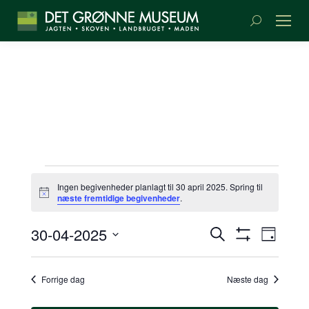
Søge:
BEGIVENHEDER
Ingen begivenheder planlagt til 30 april 2025. Spring til
Meddelelse
næste fremtidige begivenheder
.
TIL
BEGIVENH
BEGI
30-04-2025
Søg
30
Dag
SØGNING
Vis
VIEW
efter
Vælg
Filter
begivenheder
NAVI
OG
dato.
APRIL
Forrige dag
Næste dag
VISNINGS