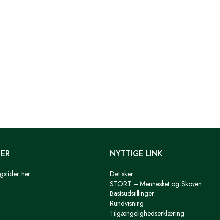
DER
NYTTIGE LINK
gstider her.
Det sker
STORT – Mennesket og Skoven
Basisudstillinger
Rundvisning
Tilgængelighedserklæring