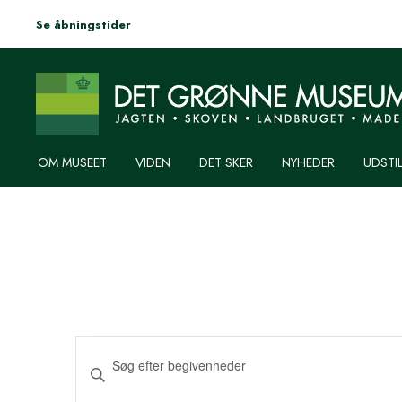
Se åbningstider
OM MUSEET
VIDEN
DET SKER
NYHEDER
UDSTI
BEGIVENHEDER
BEGIVENHEDER-
Skriv
SØGNING
nøgleord.
TIL
Søg