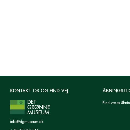
med
de
filtrerede
resultater.
KONTAKT OS OG FIND VEJ
ÅBNINGSTI
Find vores åbnin
info@dgmuseum.dk