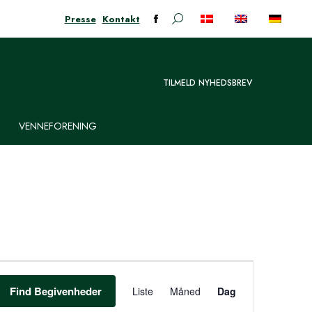
Presse
Kontakt
Søge:
Facebook-
siden
åbner
i
TILMELD NYHEDSBREV
nyt
vindue
VENNEFORENING
BEGIVENHED
VIEWS
Find Begivenheder
Liste
Måned
Dag
NAVIGATION