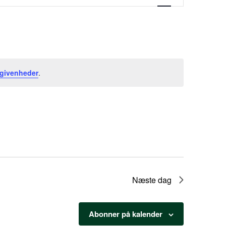
egivenheder
.
Næste dag
Abonner på kalender