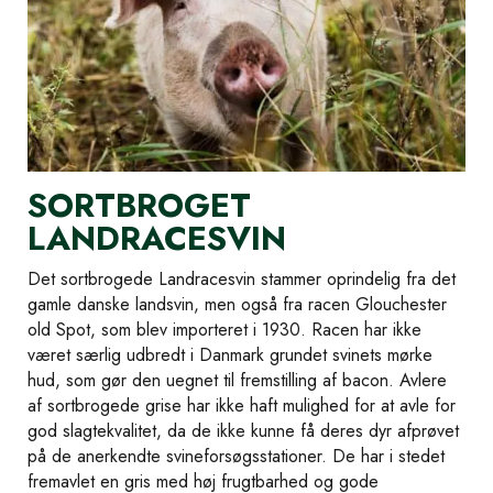
SORTBROGET
LANDRACESVIN
Det sortbrogede Landracesvin stammer oprindelig fra det
gamle danske landsvin, men også fra racen Glouchester
old Spot, som blev importeret i 1930. Racen har ikke
været særlig udbredt i Danmark grundet svinets mørke
hud, som gør den uegnet til fremstilling af bacon. Avlere
af sortbrogede grise har ikke haft mulighed for at avle for
god slagtekvalitet, da de ikke kunne få deres dyr afprøvet
på de anerkendte svineforsøgsstationer. De har i stedet
fremavlet en gris med høj frugtbarhed og gode