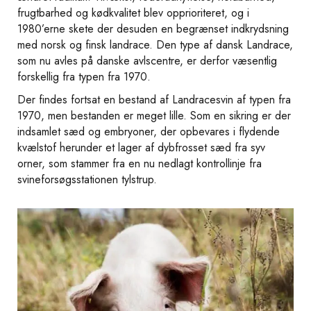
frugtbarhed og kødkvalitet blev opprioriteret, og i
1980’erne skete der desuden en begrænset indkrydsning
med norsk og finsk landrace. Den type af dansk Landrace,
som nu avles på danske avlscentre, er derfor væsentlig
forskellig fra typen fra 1970.
Der findes fortsat en bestand af Landracesvin af typen fra
1970, men bestanden er meget lille. Som en sikring er der
indsamlet sæd og embryoner, der opbevares i flydende
kvælstof herunder et lager af dybfrosset sæd fra syv
orner, som stammer fra en nu nedlagt kontrollinje fra
svineforsøgsstationen tylstrup.