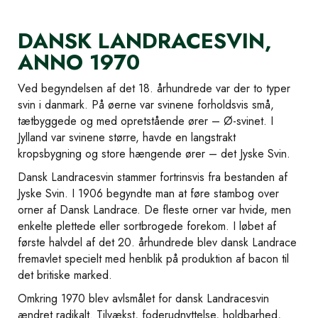
DANSK LANDRACESVIN,
ANNO 1970
Ved begyndelsen af det 18. århundrede var der to typer
svin i danmark. På øerne var svinene forholdsvis små,
tætbyggede og med opretstående ører – Ø-svinet. I
Jylland var svinene større, havde en langstrakt
kropsbygning og store hængende ører – det Jyske Svin.
Dansk Landracesvin stammer fortrinsvis fra bestanden af
Jyske Svin. I 1906 begyndte man at føre stambog over
orner af Dansk Landrace. De fleste orner var hvide, men
enkelte plettede eller sortbrogede forekom. I løbet af
første halvdel af det 20. århundrede blev dansk Landrace
fremavlet specielt med henblik på produktion af bacon til
det britiske marked.
Omkring 1970 blev avlsmålet for dansk Landracesvin
ændret radikalt. Tilvækst, foderudnyttelse, holdbarhed,