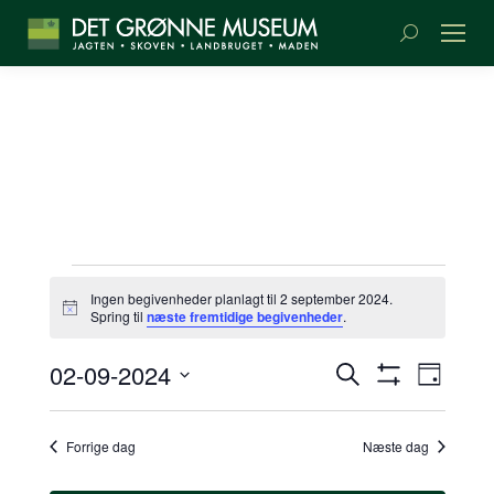
Søge:
BEGIVENHEDER
Ingen begivenheder planlagt til 2 september 2024.
Meddelelse
Spring til
næste fremtidige begivenheder
.
TIL
BEGIVENH
BEGI
02-09-2024
Søg
2
Dag
SØGNING
Vis
VIEW
efter
Vælg
Filter
begivenheder
NAVI
OG
dato.
SEPTEMBER
Forrige dag
Næste dag
VISNINGS