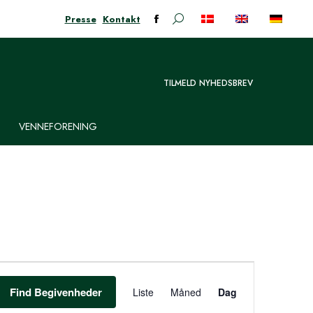
Presse
Kontakt
Søge:
Facebook-
siden
åbner
i
TILMELD NYHEDSBREV
nyt
vindue
VENNEFORENING
BEGIVENHED
VIEWS
Find Begivenheder
Liste
Måned
Dag
NAVIGATION