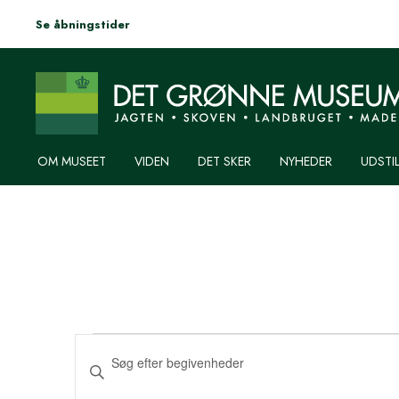
Se åbningstider
OM MUSEET
VIDEN
DET SKER
NYHEDER
UDSTI
BEGIVENHEDER
BEGIVENHEDER-
Skriv
SØGNING
nøgleord.
TIL
Søg