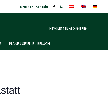
Drücken
Kontakt
Suchen:
Facebook-
Seite
öffnet
in
NEWSLETTER ABONNIEREN
neuem
Fenster
S
PLANEN SIE EINEN BESUCH
statt