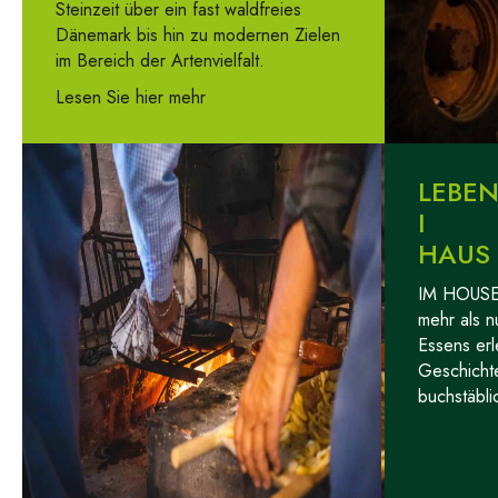
Steinzeit über ein fast waldfreies
Dänemark bis hin zu modernen Zielen
im Bereich der Artenvielfalt.
Lesen Sie hier mehr
LEBEN
I
HAUS 
IM HOUSE
mehr als n
Essens erl
Geschicht
buchstäbli