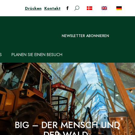
Drücken
Kontakt
Suchen:
Facebook-
Seite
öffnet
in
NEWSLETTER ABONNIEREN
neuem
Fenster
S
PLANEN SIE EINEN BESUCH
BIG – DER MENSCH UND
DER WALD