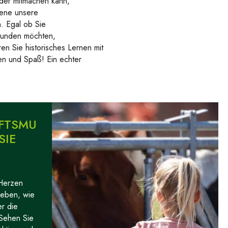
eder mitmachen kann,
sene unsere
n. Egal ob Sie
kunden möchten,
en Sie historisches Lernen mit
en und Spaß! Ein echter
FTSMU
SIE
Herzen
leben, wie
er die
 Sehen Sie