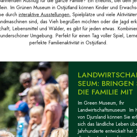
annenden Ausflug für die ganze Familie? Ein Erlebnis, bei dem j
lein. Im Grünen Museum in Ostjütland können Kinder und Erwach
rbe durch
interaktive Ausstellungen
, Spielplätze und viele Aktivitäte
Landmaschinen sind, das Vieh begrüßen möchten oder die Jagd er
haft, Lebensmittel und Wälder, es gibt für jeden etwas. Kombinier
wunderschöner Umgebung. Perfekt für einen Tag voller Spiel, Lern
perfekte Familienaktivität in Ostjütland.
LANDWIRTSCHA
SEUM: BRINGEN 
DIE FAMILIE MIT
Im Green Museum, Ihr
Landwirtschaftsmuseum
Im 
von Djursland können Sie er
sich das ländliche Leben üb
Jahrhunderte entwickelt hat.