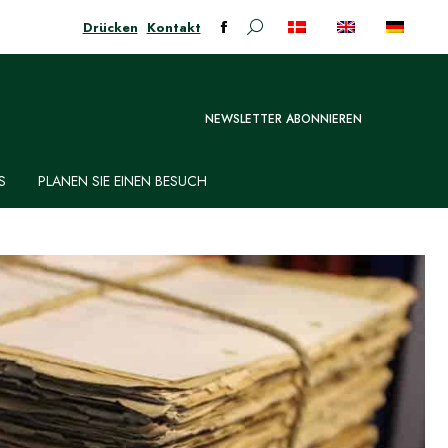
Drücken
Kontakt
Suchen:
Facebook-
Seite
öffnet
in
NEWSLETTER ABONNIEREN
neuem
Fenster
S
PLANEN SIE EINEN BESUCH