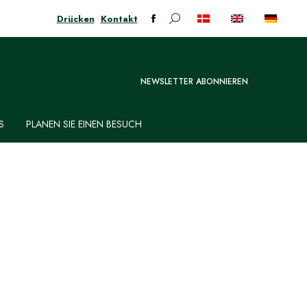
Drücken
Kontakt
Suchen:
Facebook-
Seite
öffnet
in
NEWSLETTER ABONNIEREN
neuem
Fenster
S
PLANEN SIE EINEN BESUCH