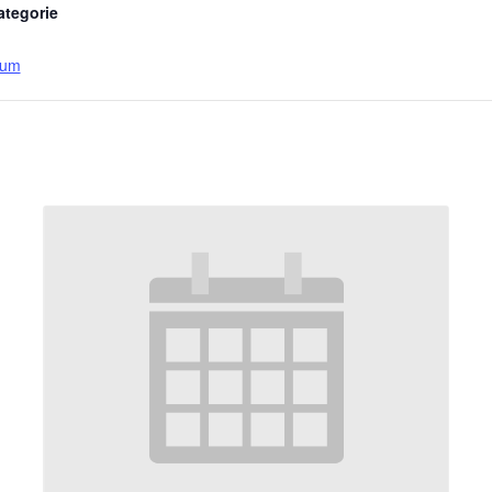
ategorie
eum