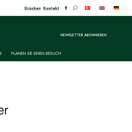
Drücken
Kontakt
Suchen:
Facebook-
Seite
öffnet
in
NEWSLETTER ABONNIEREN
neuem
Fenster
S
PLANEN SIE EINEN BESUCH
er