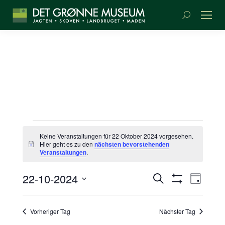
Suchen:
VERANSTALTUNGEN
Keine Veranstaltungen für 22 Oktober 2024 vorgesehen.
Hier geht es zu den
nächsten bevorstehenden
Beachten
FÜR
Veranstaltungen
.
VERANSTA
VERA
22
22-10-2024
Suche
Tag
SUCHE
Filter
ANSI
Datum
Anzeigen
OKTOBER
NAVI
UND
wählen.
Vorheriger Tag
Nächster Tag
ANSICHTE