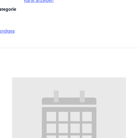
Karte anzeigen
ategorie
endiges