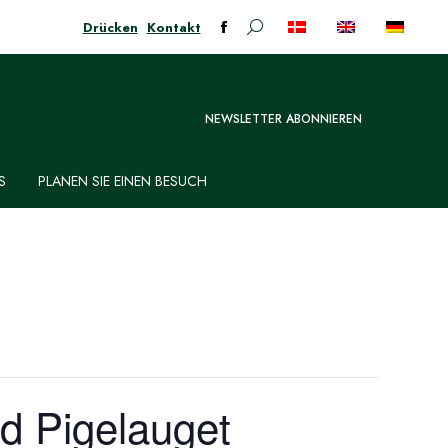
Drücken
Kontakt
Suchen:
Facebook-
Seite
öffnet
in
NEWSLETTER ABONNIEREN
neuem
Fenster
S
PLANEN SIE EINEN BESUCH
nd Pigelauget