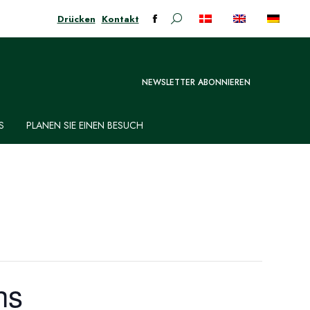
Drücken
Kontakt
Suchen:
Facebook-
Seite
öffnet
in
NEWSLETTER ABONNIEREN
neuem
Fenster
S
PLANEN SIE EINEN BESUCH
hs