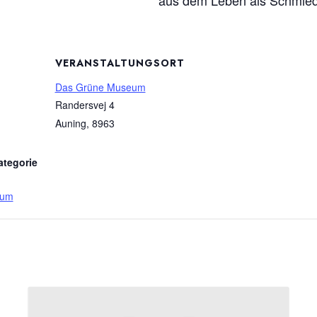
aus dem Leben als Schmied
VERANSTALTUNGSORT
Das Grüne Museum
Randersvej 4
Auning
,
8963
ategorie
eum