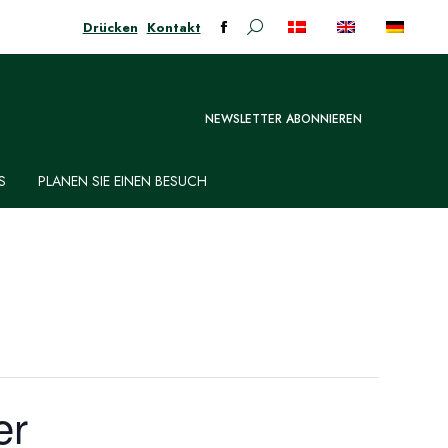
Drücken
Kontakt
Suchen:
Facebook-
Seite
öffnet
in
NEWSLETTER ABONNIEREN
neuem
Fenster
S
PLANEN SIE EINEN BESUCH
er