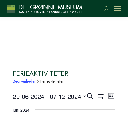
Søge:
FERIEAKTIVITETER
Begivenheder
Ferieaktiviteter
BEGIVENHEDER
BEGIVENH
BEGI
29-06-2024
 - 
07-12-2024
Søg
Liste
SØGNING
Vis
VIEW
efter
Vælg
Filter
begivenheder
NAVI
OG
dato.
juni 2024
VISNINGS