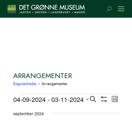
Søge:
ARRANGEMENTER
Begivenheder
Arrangementer
BEGIVENHEDER
BEGIVENH
BEGI
04-09-2024
 - 
03-11-2024
Søg
Liste
SØGNING
Vis
VIEW
efter
Vælg
Filter
begivenheder
NAVI
OG
dato.
september 2024
VISNINGS